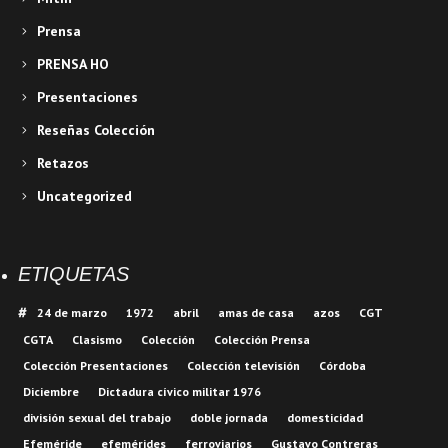
Prensa
PRENSA HO
Presentaciones
Reseñas Colección
Retazos
Uncategorized
ETIQUETAS
24 de marzo
1972
abril
amas de casa
azos
CGT
CGTA
Clasismo
Colección
Colección Prensa
Colección Presentaciones
Colección televisión
Córdoba
Diciembre
Dictadura cívico militar 1976
división sexual del trabajo
doble jornada
domesticidad
Efeméride
efemérides
ferroviarios
Gustavo Contreras