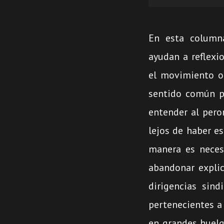
de
audio
En esta column
ayudan a reflexio
el movimiento ob
sentido común p
entender al peron
lejos de haber e
manera es necesa
abandonar explic
dirigencias sind
pertenecientes a
en grandes huelg