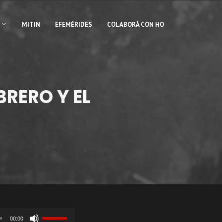
MITIN
EFEMÉRIDES
COLABORÁ CON HO
RERO Y EL
Utiliza
00:00