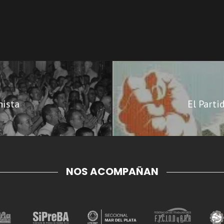
nista
El Parti
NOS ACOMPAÑAN