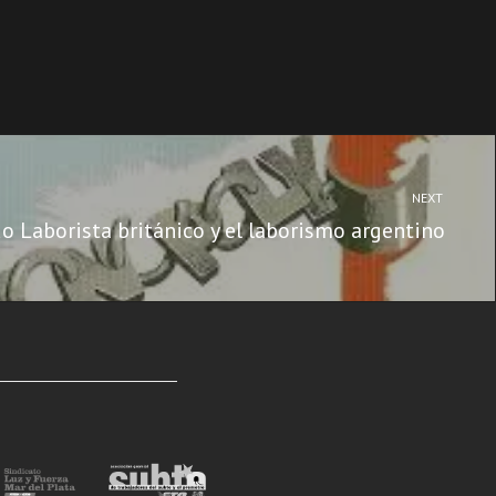
NEXT
do Laborista británico y el laborismo argentino