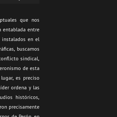
las
teclas
ptuales que nos
de
ón entablada entre
flecha
 instalados en el
arriba/abajo
áficas, buscamos
para
onflicto sindical,
aumentar
peronismo de esta
o
lugar, es preciso
disminuir
íder ordena y las
el
udios históricos,
volumen.
aron precisamente
rnos de Perón, en