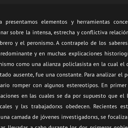
a presentamos elementos y herramientas conce
nar sobre la intensa, estrecha y conflictiva relaci
rero y el peronismo. A contrapelo de los saberes
redominante y en muchas explicaciones historiogr
ismo como una alianza policlasista en la cual el c
stado ausente, fue una constante. Para analizar el 
rio romper con algunos estereotipos. En primer 
aciones en las cuales se da por supuesto que el l
icales y lxs trabajadorxs obedecen. Recientes est
 una camada de jóvenes investigadorxs, se focaliz
as llevadas a cabo durante los dos primeros gobie