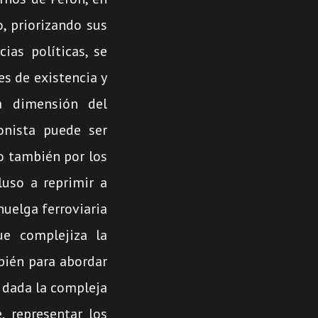
, priorizando sus
ias políticas, se
es de existencia y
a dimensión del
onista puede ser
o también por los
luso a reprimir a
huelga ferroviaria
e complejiza la
mbién para abordar
, dada la compleja
, representar los