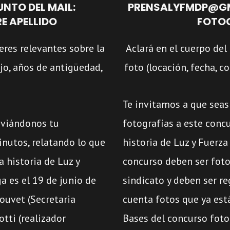
NTO DEL MAIL:
PRENSALYFMDP@GM
E APELLIDO
FOTOG
eres relevantes sobre la
Aclará en el cuerpo del
ajo, años de antigüedad,
foto (locación, fecha, 
Te invitamos a que seas
nviándonos tu
fotografías a este conc
nutos, relatando lo que
historia de Luz y Fuerza
 historia de Luz y
concurso deben ser foto
a es el 19 de junio de
sindicato y deben ser re
ouvet (Secretaria
cuenta fotos que ya está
tti (realizador
Bases del concurso foto