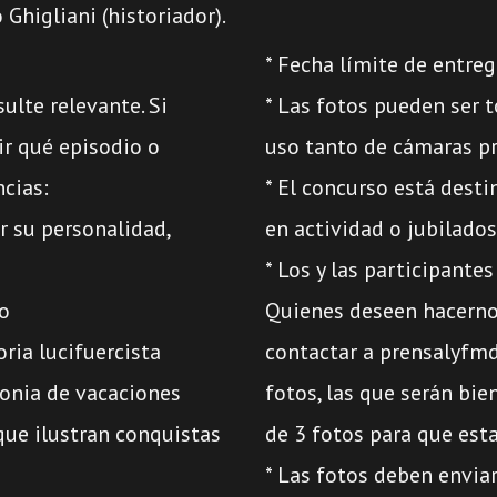
 Ghigliani (historiador).
* Fecha límite de entre
ulte relevante. Si
* Las fotos pueden ser t
ir qué episodio o
uso tanto de cámaras pr
cias:
* El concurso está desti
 su personalidad,
en actividad o jubilados,
* Los y las participante
io
Quienes deseen hacerno
ria lucifuercista
contactar a prensalyfm
olonia de vacaciones
fotos, las que serán bi
que ilustran conquistas
de 3 fotos para que esta
* Las fotos deben envi