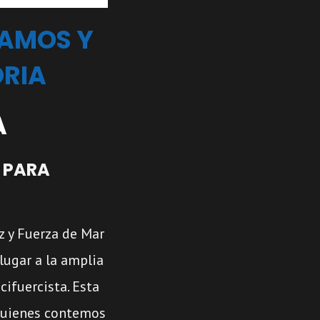
TAMOS Y
ORIA
A
 PARA
z y Fuerza de Mar
 lugar a la amplia
ifuercista. Esta
 quienes contemos