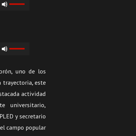
Utiliza
las
teclas
de
Utiliza
flecha
las
arriba/abajo
teclas
para
orón, uno de los
de
aumentar
 trayectoria, este
flecha
o
stacada actividad
arriba/abajo
disminuir
e universitario,
para
el
 PLED y secretario
aumentar
volumen.
del campo popular