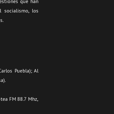
uestiones que han
l socialismo, los
s.
arlos Puebla); Al
a).
otea FM 88.7 Mhz,