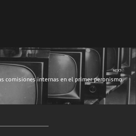
NEXT
as comisiones internas en el primer peronismo