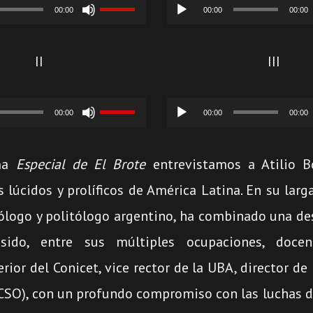
r
Utiliza
Reproductor
00:00
00:00
00:00
las
de
teclas
audio
II
III
de
r
Utiliza
Reproductor
flecha
00:00
00:00
00:00
las
de
arriba/abajo
teclas
audio
para
ma
Especial de El Brote
entrevistamos a Atilio B
de
aumentar
 lúcidos y prolíficos de América Latina. En su larga
flecha
o
logo y politólogo argentino, ha combinado una de
arriba/abajo
disminuir
ido, entre sus múltiples ocupaciones, docent
para
el
rior del Conicet, vice rector de la UBA, director de
aumentar
volumen.
CSO), con un profundo compromiso con las luchas 