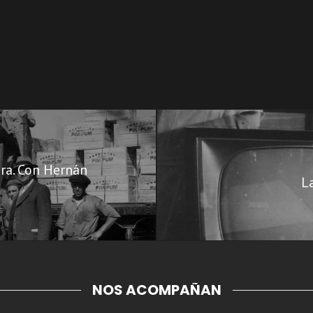
era. Con Hernán
L
NOS ACOMPAÑAN