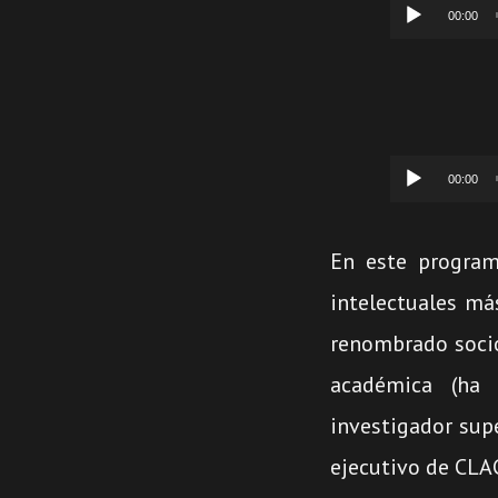
Reproducto
00:00
de
audio
Reproducto
00:00
de
audio
En este progra
intelectuales más
renombrado soció
académica (ha s
investigador supe
ejecutivo de CLA