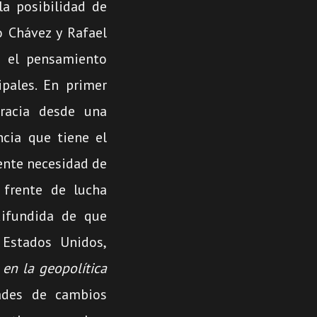
o
la posibilidad de
disminuir
o Chávez y Rafael
el
en el pensamiento
volumen.
ipales. En primer
cracia desde una
ncia que tiene el
ente necesidad de
frente de lucha
difundida de que
 Estados Unidos,
 en la geopolítica
dades de cambios