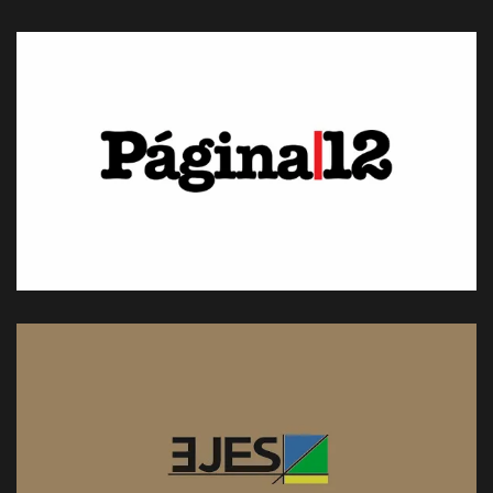
Usos políticos e históricos de
la acusación de corrupción
por Silvana Ferreyra
Leer artículo
El peronismo denunciado
por Martín Ferro Piérola