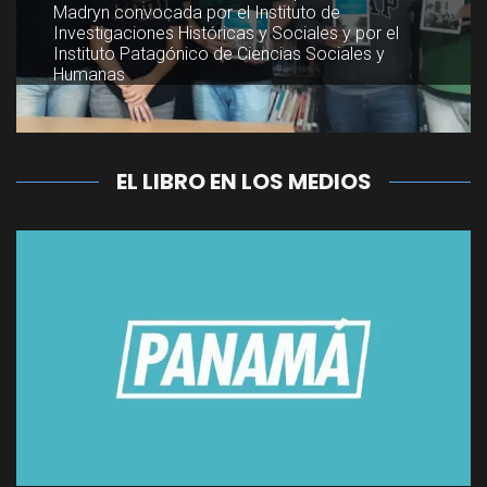
Madryn convocada por el Instituto de
Madryn convocada por el Instituto de
Investigaciones Históricas y Sociales y por el
Investigaciones Históricas y Sociales y por el
Instituto Patagónico de Ciencias Sociales y
Instituto Patagónico de Ciencias Sociales y
Humanas
Humanas
EL LIBRO EN LOS MEDIOS
El fruto amargo de la venganza
por Ezequiel Meler
Leer artículo