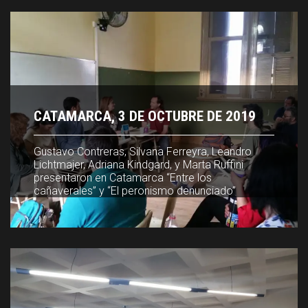
CATAMARCA, 3 DE OCTUBRE DE 2019
CATAMARCA, 3 DE OCTUBRE DE 2019
Gustavo Contreras, Silvana Ferreyra, Leandro
Gustavo Contreras, Silvana Ferreyra, Leandro
Lichtmajer, Adriana Kindgard, y Marta Ruffini
Lichtmajer, Adriana Kindgard, y Marta Ruffini
presentaron en Catamarca “Entre los
presentaron en Catamarca “Entre los
cañaverales” y “El peronismo denunciado”
cañaverales” y “El peronismo denunciado”