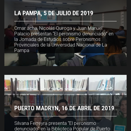
LA PAMPA, 5 DE JULIO DE 2019
LA PAMPA, 5 DE JULIO DE 2019
Omar acha, Nicolás Quiroga y Juan Manuel
Omar acha, Nicolás Quiroga y Juan Manuel
Palacio presentan “El peronismo denunciado” en
Palacio presentan “El peronismo denunciado” en
la Jornada de Estudios sobre Peronismos
la Jornada de Estudios sobre Peronismos
Provinciales de la Universidad Nacional de La
Provinciales de la Universidad Nacional de La
Pampa
Pampa
PUERTO MADRYN, 16 DE ABRIL DE 2019
PUERTO MADRYN, 16 DE ABRIL DE 2019
Silvana Ferreyra presenta “El peronismo
Silvana Ferreyra presenta “El peronismo
denunciado” en la Biblioteca Popular de Puerto
denunciado” en la Biblioteca Popular de Puerto