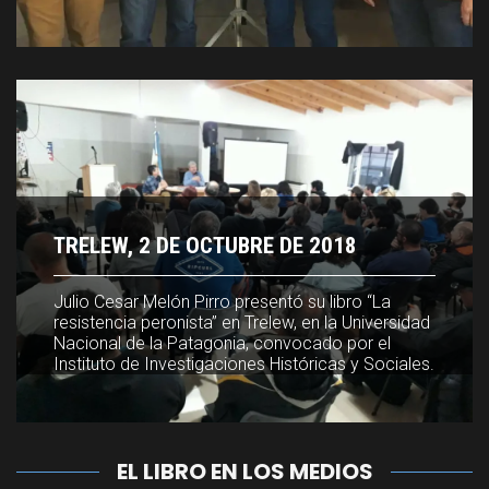
TRELEW, 2 DE OCTUBRE DE 2018
TRELEW, 2 DE OCTUBRE DE 2018
Julio Cesar Melón Pirro presentó su libro “La
Julio Cesar Melón Pirro presentó su libro “La
resistencia peronista” en Trelew, en la Universidad
resistencia peronista” en Trelew, en la Universidad
Nacional de la Patagonia, convocado por el
Nacional de la Patagonia, convocado por el
Instituto de Investigaciones Históricas y Sociales.
Instituto de Investigaciones Históricas y Sociales.
EL LIBRO EN LOS MEDIOS