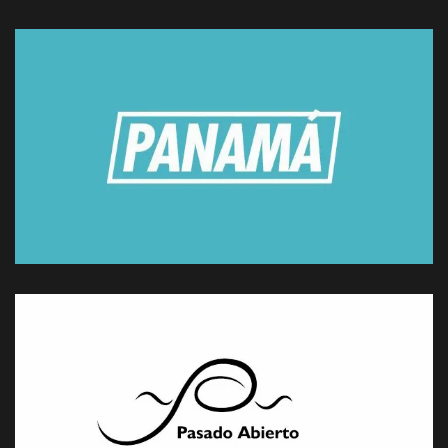
El lugar de los vencidos: entre
la resistencia y la organización
por Martín Canziani
Leer artículo
La resistencia Peronista
por Andrés Nicolás Funes