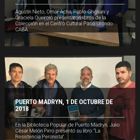
Agustín Nieto, Omar Acha, Pablo Ghigliani y
Agustín Nieto, Omar Acha, Pablo Ghigliani y
Graciela Queirolo presentaron libros de la
Graciela Queirolo presentaron libros de la
Colección en el Centro Cultural Paco Urondo.
Colección en el Centro Cultural Paco Urondo.
CABA
CABA
PUERTO MADRYN, 1 DE OCTUBRE DE
PUERTO MADRYN, 1 DE OCTUBRE DE
2018
2018
En la Biblioteca Popular de Puerto Madryn, Julio
En la Biblioteca Popular de Puerto Madryn, Julio
César Melón Pirro presentó su libro “La
César Melón Pirro presentó su libro “La
Resistencia Peronista”.
Resistencia Peronista”.