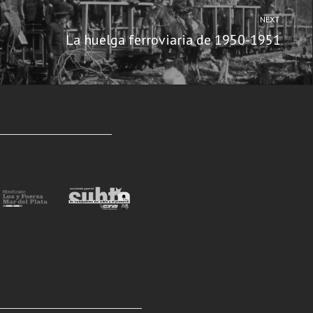
NEXT
La huelga ferroviaria de 1950-1951