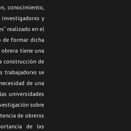
teclas
n, conocimiento,
de
 investigadorxs y
flecha
s” realizado en el
arriba/abajo
o de formar dicha
para
e obrera tiene una
aumentar
la construcción de
o
xs trabajadorxs se
disminuir
a necesidad de una
el
 las universidades
volumen.
nvestigación sobre
stencia de obrerxs
ortancia de lxs