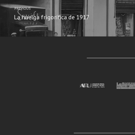
PREVIOUS
La huelga frigorífica de 1917