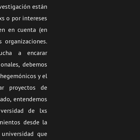
vestigación están
xs o por intereses
nen en cuenta (en
s organizaciones.
ucha a encarar
ionales, debemos
 hegemónicos y el
lar proyectos de
 lado, entendemos
versidad de lxs
imientos desde la
 universidad que