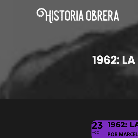
1962: L
23
1962: 
AGO
POR MARCE