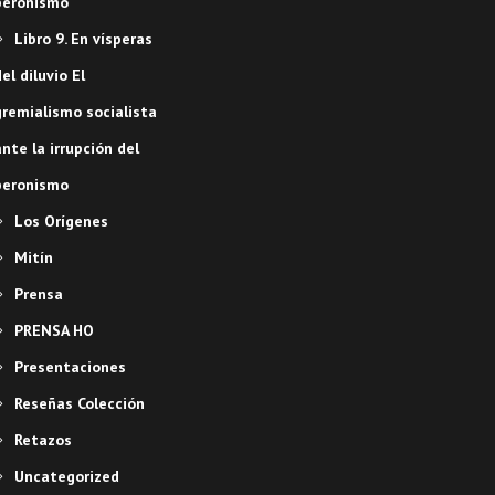
peronismo
Libro 9. En vísperas
el diluvio El
gremialismo socialista
nte la irrupción del
peronismo
Los Orígenes
Mitín
Prensa
PRENSA HO
Presentaciones
Reseñas Colección
Retazos
Uncategorized