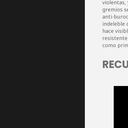
violentas,
gremios s
anti-buro
indeleble 
hace visib
resistente
como prime
REC