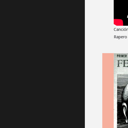
Canció
Rapero 