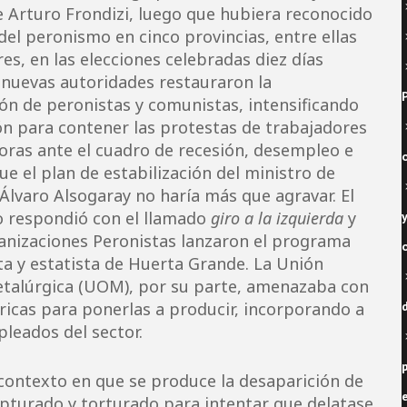
 Arturo Frondizi, luego que hubiera reconocido
 del peronismo en cinco provincias, entre ellas
es, en las elecciones celebradas diez días
 nuevas autoridades restauraron la
ón de peronistas y comunistas, intensificando
ón para contener las protestas de trabajadores
oras ante el cuadro de recesión, desempleo e
que el plan de estabilización del ministro de
lvaro Alsogaray no haría más que agravar. El
 respondió con el llamado
giro a la izquierda
y
y
anizaciones Peronistas lanzaron el programa
ta y estatista de Huerta Grande. La Unión
talúrgica (UOM), por su parte, amenazaba con
icas para ponerlas a producir, incorporando a
leados del sector.
p
 contexto en que se produce la desaparición de
apturado y torturado para intentar que delatase