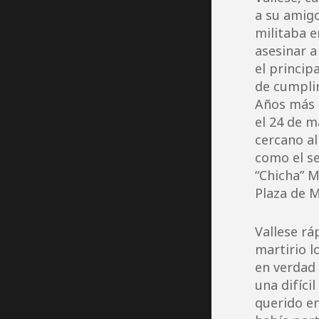
a su amigo
militaba e
asesinar a 
el princip
de cumplir
Años más t
el 24 de m
cercano al
como el se
“Chicha” M
Plaza de 
Vallese rá
martirio l
en verdad 
una difíci
querido en