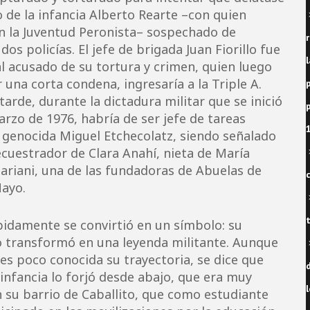
 de la infancia Alberto Rearte –con quien
n la Juventud Peronista– sospechado de
dos policías. El jefe de brigada Juan Fiorillo fue
l
al acusado de su tortura y crimen, quien luego
 una corta condena, ingresaría a la Triple A.
arde, durante la dictadura militar que se inició
arzo de 1976, habría de ser jefe de tareas
 genocida Miguel Etchecolatz, siendo señalado
cuestrador de Clara Anahí, nieta de María
ariani, una de las fundadoras de Abuelas de
Mayo.
pidamente se convirtió en un símbolo: su
o transformó en una leyenda militante. Aunque
es poco conocida su trayectoria, se dice que
d
l infancia lo forjó desde abajo, que era muy
l
 su barrio de Caballito, que como estudiante