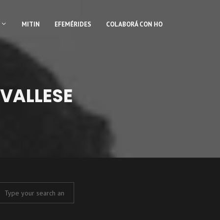
MITIN
EFEMÉRIDES
COLABORÁ CON HO
 VALLESE
SE