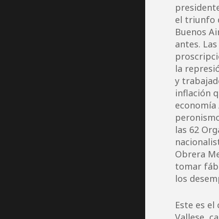
presidente
el triunfo
Buenos Air
antes. Las
proscripci
la represi
y trabajad
inflación 
economía Á
peronismo
las 62 Org
nacionalis
Obrera Me
tomar fábr
los desemp
Este es el
Vallese, c