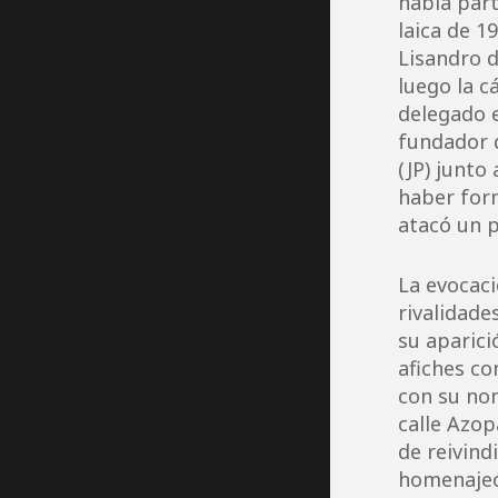
había part
laica de 1
Lisandro d
luego la c
delegado e
fundador d
(JP) junto 
haber form
atacó un p
La evocaci
rivalidade
su aparici
afiches co
con su nom
calle Azop
de reivind
homenajeó