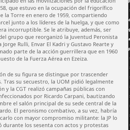
icipado en las movilizaciones por la educación
958, que estuvo en la ocupación del frigorífico
e la Torre en enero de 1959, compartiendo
d
árcel junto a los líderes de la huelga, y que como
ra incorruptible. Se le atribuye, además, ser
el grupo que reorganizó la Juventud Peronista
a
a Jorge Rulli, Envar El Kadri y Gustavo Rearte y
ado parte de la acción guerrillera que en 1960
uesto de la Fuerza Aérea en Ezeiza.
ón de su figura se distingue por trascender
s. Tras su secuestro, la UOM pidió legalmente
ón y la CGT realizó campañas públicas con
nfeccionados por Ricardo Carpani, bautizando
bre el salón principal de su sede central de la
ardo. El peronismo combativo, a su vez, habría
icarlo con mayor compromiso militante: la JP lo
 durante los sesenta con actos y protestas