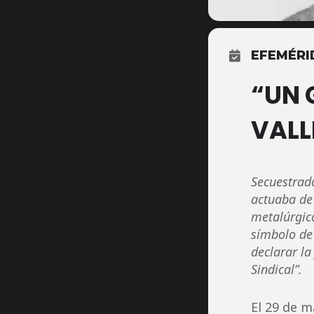
EFEMÉRI
“UN 
VALL
Secuestrad
actuaba de 
metalúrgico
símbolo de 
declarar la
Sindical”.
El 29 de m