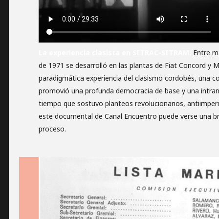
La experiencia clasista en SITRAC-SITRAM:
Entre m
de 1971 se desarrolló en las plantas de Fiat Concord y M
paradigmática experiencia del clasismo cordobés, una cor
promovió una profunda democracia de base y una intran
tiempo que sostuvo planteos revolucionarios, antiimperial
este documental de Canal Encuentro puede verse una br
proceso.