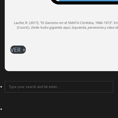
Laufer, R. (2017), “El clasismo en el SMATA Córdoba, 1966-1972”. En R
(Coord.).
Dirán hubo gigantes aquí. Izquierda, peronismo y clase obr
VER +