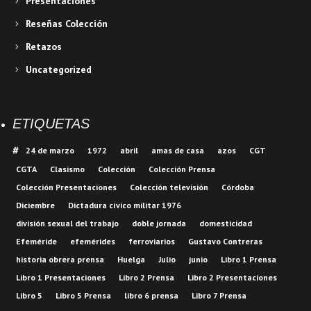
Presentaciones
Reseñas Colección
Retazos
Uncategorized
ETIQUETAS
24 de marzo
1972
abril
amas de casa
azos
CGT
CGTA
Clasismo
Colección
Colección Prensa
Colección Presentaciones
Colección televisión
Córdoba
Diciembre
Dictadura cívico militar 1976
división sexual del trabajo
doble jornada
domesticidad
Efeméride
efemérides
ferroviarios
Gustavo Contreras
historia obrera prensa
Huelga
Julio
junio
Libro 1 Prensa
Libro 1 Presentaciones
Libro 2 Prensa
Libro 2 Presentaciones
Libro 5
Libro 5 Prensa
libro 6 prensa
Libro 7 Prensa