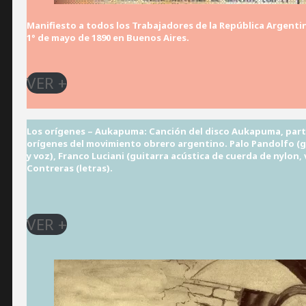
Manifiesto a todos los Trabajadores de la República Argenti
1° de mayo de 1890 en Buenos Aires.
VER +
Los orígenes – Aukapuma: Canción del disco Aukapuma, parte
orígenes del movimiento obrero argentino. Palo Pandolfo (gui
y voz), Franco Luciani (guitarra acústica de cuerda de nylon
Contreras (letras).
VER +